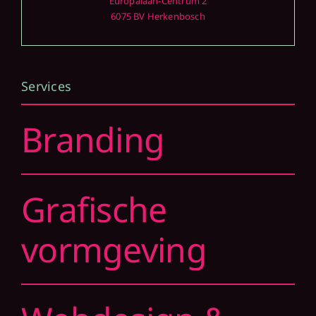
Europalaan-Centrum 2
6075 BV Herkenbosch
Services
Branding
Grafische
vormgeving